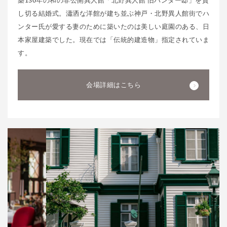
築130年の和の非公開異人館「北野異人館 旧ハンター邸」を貸
し切る結婚式。瀟洒な洋館が建ち並ぶ神戸・北野異人館街でハ
ンター氏が愛する妻のために築いたのは美しい庭園のある、日
本家屋建築でした。現在では「伝統的建造物」指定されていま
す。
会場詳細はこちら