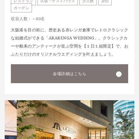
レストラン
式場・ゲストハウス
少人数
貸切
ガーデン
収容人数：～80名
大阪港を目の前に、歴史ある赤レンガ倉庫でレトロクラシック
な結婚式ができる「AKARENGA WEDDING」。クラシックカ
ーや舶来のアンティークが並ぶ空間を【１日１組限定】で、お
ふたりだけのオリジナルウエディングを叶えましょう。
会場詳細はこちら