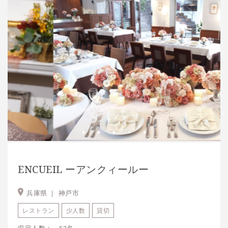
ENCUEIL ーアンクィールー
兵庫県 ｜
神戸市
レストラン
少人数
貸切
収容人数：～62名