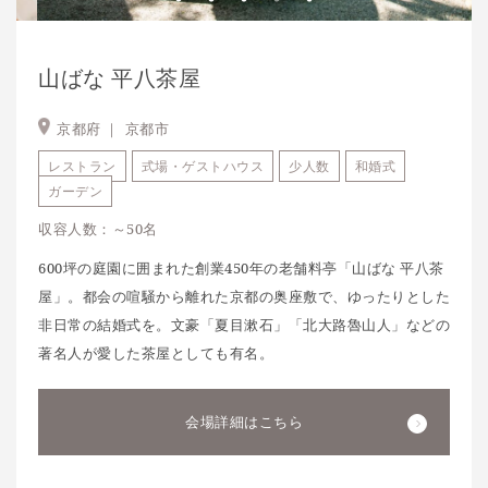
山ばな 平八茶屋
京都府 ｜
京都市
レストラン
式場・ゲストハウス
少人数
和婚式
ガーデン
収容人数：～50名
600坪の庭園に囲まれた創業450年の老舗料亭「山ばな 平八茶
屋」。都会の喧騒から離れた京都の奥座敷で、ゆったりとした
非日常の結婚式を。文豪「夏目漱石」「北大路魯山人」などの
著名人が愛した茶屋としても有名。
会場詳細はこちら