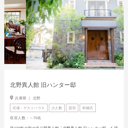
北野異人館 旧ハンター邸
兵庫県 ｜
北野
式場・ゲストハウス
少人数
貸切
和婚式
収容人数：～70名