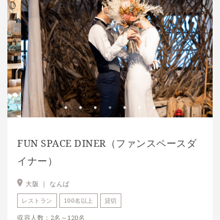
FUN SPACE DINER（ファンスペースダ
イナー）
大阪 ｜
なんば
レストラン
100名以上
貸切
収容人数：2名～120名