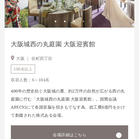
大阪城西の丸庭園 大阪迎賓館
大阪 ｜
谷町四丁目
100名以上
収容人数：6～104名
400年の歴史紡ぐ大阪城の麓、約2万坪の自然が広がる西の丸
庭園に佇む「大阪城西の丸庭園 大阪迎賓館」。国際会議
APEC95にて各国首脳を招きもてなす為、総工費8億円をかけ
て創建された格式ある会場。
会場詳細はこちら