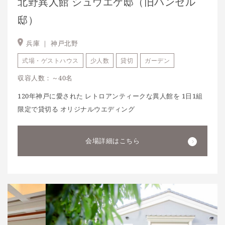
北野異人館 シュウエケ邸（旧ハンセル
邸）
兵庫 ｜
神戸北野
式場・ゲストハウス
少人数
貸切
ガーデン
収容人数：～40名
120年神戸に愛された レトロアンティークな異人館を 1日1組
限定で貸切る オリジナルウエディング
会場詳細はこちら