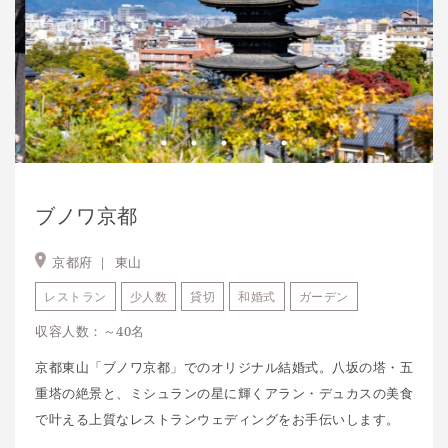
ブノワ京都
京都府 ｜
東山
レストラン
少人数
貸切
和婚式
ガーデン
収容人数：～40名
京都東山「ブノワ京都」でのオリジナル結婚式。八坂の塔・五
重塔の絶景と、ミシュランの星に輝くアラン・デュカスの美食
で叶える上質なレストランウェディングをお手伝いします。