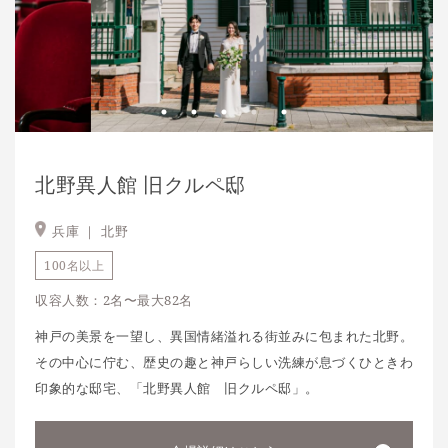
北野異人館 旧クルペ邸
兵庫 ｜
北野
100名以上
収容人数：2名〜最大82名
神戸の美景を一望し、異国情緒溢れる街並みに包まれた北野。
その中心に佇む、歴史の趣と神戸らしい洗練が息づくひときわ
印象的な邸宅、「北野異人館 旧クルペ邸」。