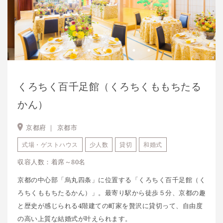
くろちく百千足館（くろちくももちたる
かん）
京都府 ｜
京都市
式場・ゲストハウス
少人数
貸切
和婚式
収容人数：着席～80名
京都の中心部「烏丸四条」に位置する「くろちく百千足館（く
ろちくももちたるかん）」。最寄り駅から徒歩５分、京都の趣
と歴史が感じられる4階建ての町家を贅沢に貸切って、自由度
の高い上質な結婚式が叶えられます。