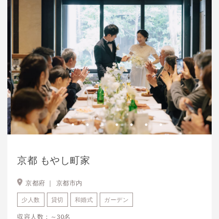
京都 もやし町家
京都府 ｜
京都市内
少人数
貸切
和婚式
ガーデン
収容人数：～30名