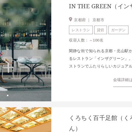
IN THE GREEN（
京都府 ｜
京都市
レストラン
貸切
ガーデン
収容人数：～100名
閑静な街で知られる京都・北山駅
るレストラン「インザグリーン」。
ストランでふたりらしいカジュア
会場詳細
くろちく百千足館（く
ん）