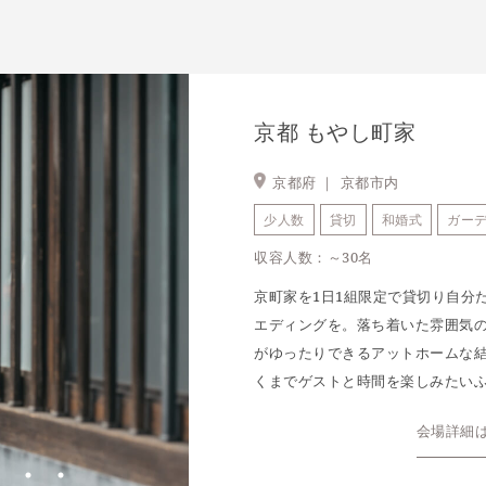
京都 もやし町家
京都府 ｜
京都市内
少人数
貸切
和婚式
ガー
収容人数：～30名
京町家を1日1組限定で貸切り自分
エディングを。落ち着いた雰囲気
がゆったりできるアットホームな
くまでゲストと時間を楽しみたい
会場詳細