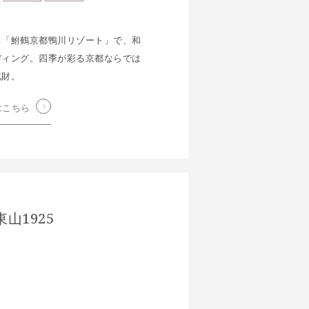
る「鮒鶴京都鴨川リゾート」で、和
ディング。四季が彩る京都ならでは
化財。
はこちら
山1925