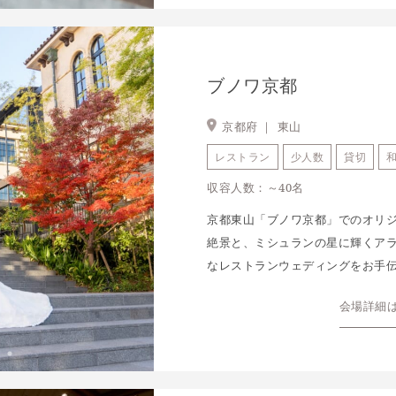
ブノワ京都
京都府 ｜
東山
レストラン
少人数
貸切
収容人数：～40名
京都東山「ブノワ京都」でのオリ
絶景と、ミシュランの星に輝くア
なレストランウェディングをお手
会場詳細