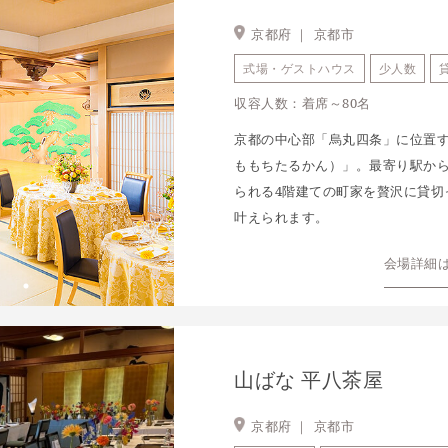
京都府 ｜
京都市
式場・ゲストハウス
少人数
収容人数：着席～80名
京都の中心部「烏丸四条」に位置
ももちたるかん）」。最寄り駅か
られる4階建ての町家を贅沢に貸切
叶えられます。
会場詳細
山ばな 平八茶屋
京都府 ｜
京都市