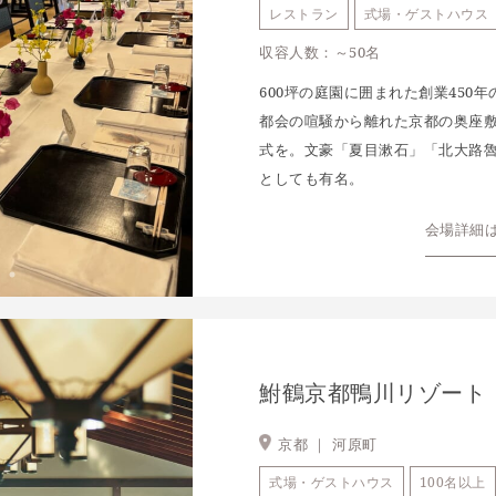
レストラン
式場・ゲストハウス
収容人数：～50名
600坪の庭園に囲まれた創業450
都会の喧騒から離れた京都の奥座
式を。文豪「夏目漱石」「北大路
としても有名。
会場詳細
鮒鶴京都鴨川リゾート
京都 ｜
河原町
式場・ゲストハウス
100名以上