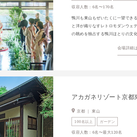
収容人数：6名〜170名
鴨川も東山もぜいたくに一望でき
と洋が織りなすレトロモダンウェ
の眺めを独占する鴨川ほとりの文
会場詳細
アカガネリゾート京都東
京都 ｜
東山
100名以上
ガーデン
収容人数：6名〜最大120名