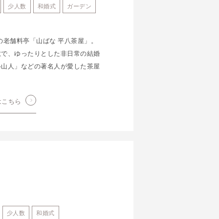
少人数
和婚式
ガーデン
年の老舗料亭「山ばな 平八茶屋」。
敷で、ゆったりとした非日常の結婚
魯山人」などの著名人が愛した茶屋
はこちら
少人数
和婚式