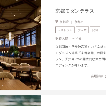
京都モダンテラス
京都府 ｜
京都市
レストラン
少人数
貸切
収容人数：～60名
京都岡崎・平安神宮近くの「京都
モダニズム建築「京都会館」の面
ラン。天井高5mの開放的な大空間
エディングが叶います。
会場詳細