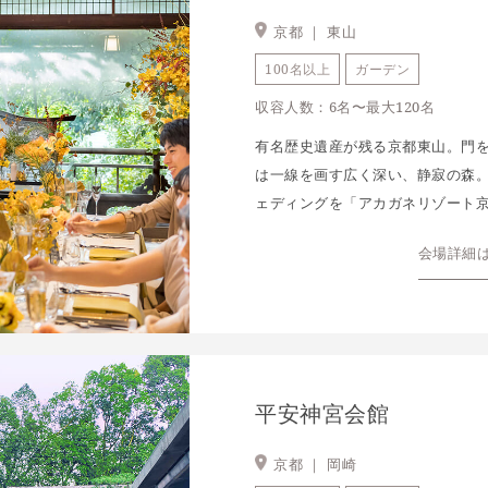
京都 ｜
東山
100名以上
ガーデン
収容人数：6名〜最大120名
有名歴史遺産が残る京都東山。門
は一線を画す広く深い、静寂の森
ェディングを「アカガネリゾート京
会場詳細
平安神宮会館
京都 ｜
岡崎