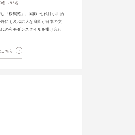
0名～95名
む「桜鶴苑」。庭師｢七代目小川治
00坪にも及ぶ広大な庭園が日本の文
現代の和モダンスタイルを掛け合わ
はこちら