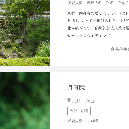
収容人数：着席 6名～74名、立食 3
京都、南禅寺の近くにひっそりと佇
兵衛｣によって手掛けられた、1,2
化を紡ぎます。伝統的な様式美と
せたレトロウエディング。
会場詳細
月真院
京都 ｜
東山
寺社・仏閣
収容人数：～48名