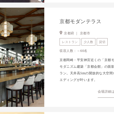
京都モダンテラス
京都府 ｜
京都市
レストラン
少人数
貸切
収容人数：～60名
京都岡崎・平安神宮近くの「京都
モダニズム建築「京都会館」の面
ラン。天井高5mの開放的な大空間
エディングが叶います。
会場詳細