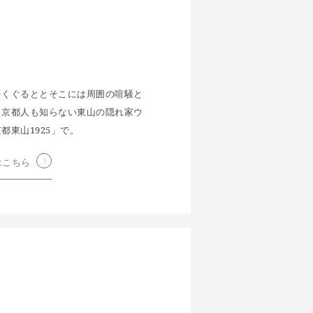
をくぐるととそこには周囲の喧騒と
。京都人も知らない東山の隠れ家ウ
都東山1925」で。
はこちら