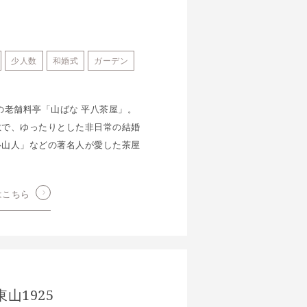
少人数
和婚式
ガーデン
年の老舗料亭「山ばな 平八茶屋」。
敷で、ゆったりとした非日常の結婚
魯山人」などの著名人が愛した茶屋
はこちら
山1925