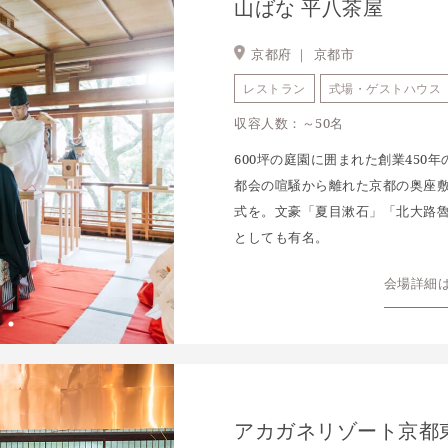
山ばな 平八茶屋
京都府 ｜
京都市
レストラン
式場・ゲストハウス
収容人数：～50名
600坪の庭園に囲まれた創業450
都会の喧騒から離れた京都の奥座
式を。文豪「夏目漱石」「北大路
としても有名。
会場詳細
アカガネリゾート京都東