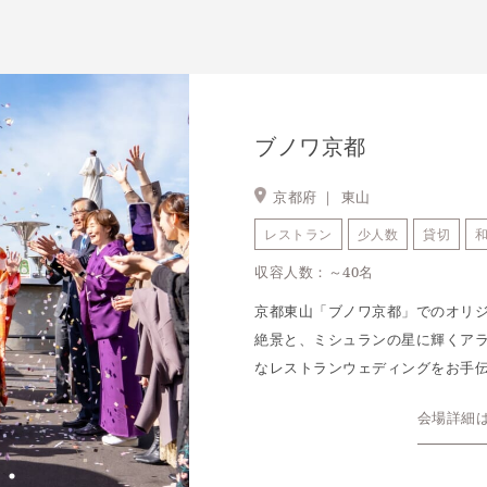
ブノワ京都
京都府 ｜
東山
レストラン
少人数
貸切
収容人数：～40名
京都東山「ブノワ京都」でのオリ
絶景と、ミシュランの星に輝くア
なレストランウェディングをお手
会場詳細