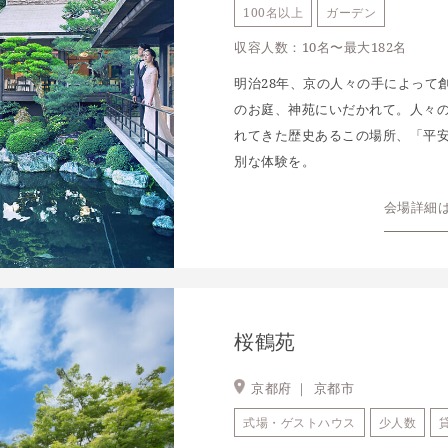
100名以上
ガーデン
収容人数：10名〜最大182名
明治28年、京の人々の手によって
のお庭、神苑にいだかれて。人々
れてきた歴史あるこの場所、「平
別な体験を。
会場詳細
桜鶴苑
京都府 ｜
京都市
式場・ゲストハウス
少人数