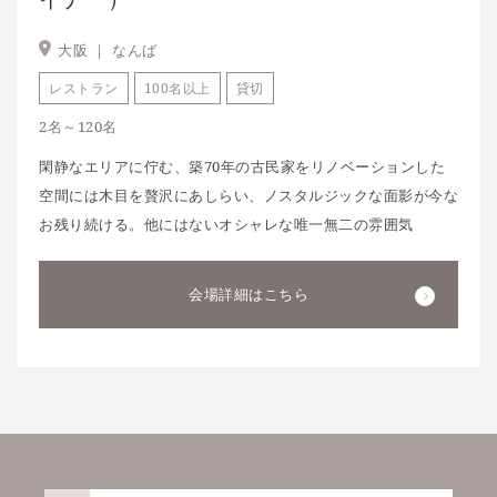
大阪 ｜
なんば
レストラン
100名以上
貸切
2名～120名
閑静なエリアに佇む、築70年の古民家をリノベーションした
空間には木目を贅沢にあしらい、ノスタルジックな面影が今な
お残り続ける。他にはないオシャレな唯一無二の雰囲気
会場詳細はこちら