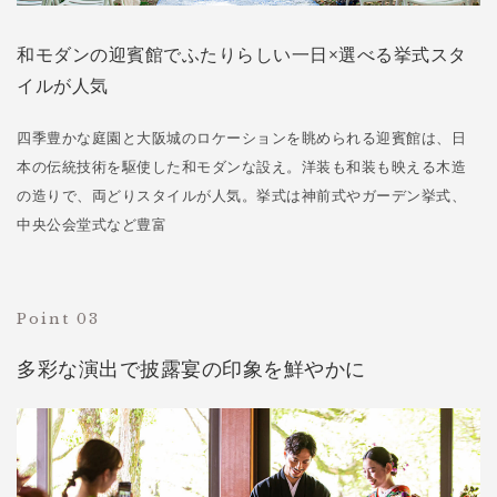
和モダンの迎賓館でふたりらしい一日×選べる挙式スタ
イルが人気
四季豊かな庭園と大阪城のロケーションを眺められる迎賓館は、日
本の伝統技術を駆使した和モダンな設え。洋装も和装も映える木造
の造りで、両どりスタイルが人気。挙式は神前式やガーデン挙式、
中央公会堂式など豊富
Point 03
多彩な演出で披露宴の印象を鮮やかに