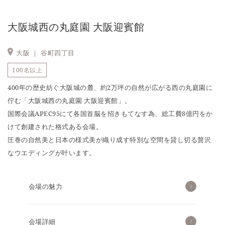
大阪城西の丸庭園 大阪迎賓館
大阪 ｜
谷町四丁目
100名以上
400年の歴史紡ぐ大阪城の麓、約2万坪の自然が広がる西の丸庭園に
佇む「大阪城西の丸庭園 大阪迎賓館」。
国際会議APEC95にて各国首脳を招きもてなす為、総工費8億円をか
けて創建された格式ある会場。
圧巻の自然美と日本の様式美が織り成す特別な空間を貸し切る贅沢
なウエディングが叶います。
会場の魅力
会場詳細