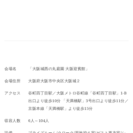
会場名
「大阪城西の丸庭園 大阪迎賓館」
会場住所
大阪府大阪市中央区大阪城２
アクセス
谷町四丁目駅／大阪メトロ谷町線「谷町四丁目駅」1-B
出口より徒歩10分 「天満橋駅」3号出口より徒歩11分／
京阪本線「天満橋駅」より徒歩15分
収容人数
6人～104人
設備
ブライズルーム/クローク/親族控え室/ゲスト更衣室/シ