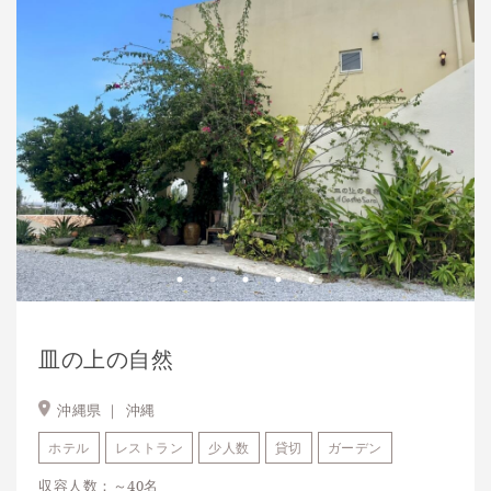
皿の上の自然
沖縄県 ｜
沖縄
ホテル
レストラン
少人数
貸切
ガーデン
収容人数：～40名