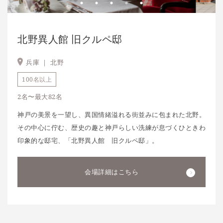
北野異人館 旧クルペ邸
兵庫 ｜
北野
100名以上
2名〜最大82名
神戸の美景を一望し、異国情緒溢れる街並みに包まれた北野。
その中心に佇む、歴史の趣と神戸らしい洗練が息づくひときわ
印象的な邸宅、「北野異人館 旧クルペ邸」。
会場詳細はこちら