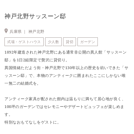
神戸北野サッスーン邸
兵庫県 ｜
神戸北野
式場・ゲストハウス
少人数
貸切
ガーデン
1892年建造された神戸北野にある通常非公開の異人館「サッスーン
邸」を1日2組限定で贅沢に貸切り。
異国情緒ただよう街・神戸北野で130年以上の歴史を紡いできた「サ
ッスーン邸」で、本物のアンティークに囲まれたここにしかない唯
一無二の結婚式を。
アンティーク家具が配された館内は温もりに満ちて居心地が良く、
100坪のガーデンではセレモニーやデザートビュッフェが楽しめま
す。
特別なおもてなしをゲストに。