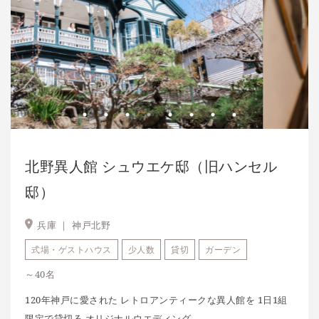
北野異人館 シュウエケ邸（旧ハンセル
邸）
兵庫 ｜
神戸北野
式場・ゲストハウス
少人数
貸切
ガーデン
～40名
120年神戸に愛された レトロアンティークな異人館を 1日1組
限定で貸切る オリジナルウエディング