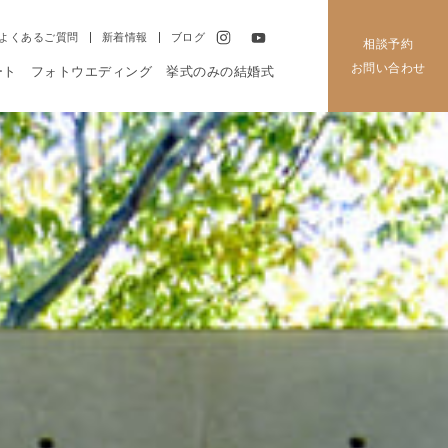
よくあるご質問
新着情報
ブログ
相談予約
お問い合わせ
ート
フォトウエディング
挙式のみの結婚式
会場の魅力
会場詳細
フォトギャラリー
MAP