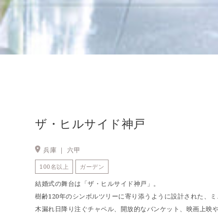
ザ・ヒルサイド神戸
兵庫 ｜
六甲
100名以上
ガーデン
結婚式の舞台は「ザ・ヒルサイド神戸」。
樹齢120年のシンボルツリーに寄り添うように設計された、
木漏れ日降り注ぐチャペル、開放的なバンケット、映画上映