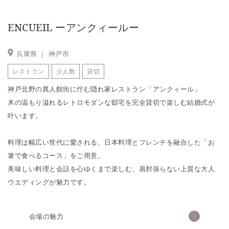
ENCUEIL ーアンクィールー
兵庫県 ｜
神戸市
レストラン
少人数
貸切
神戸北野の異人館街に佇む隠れ家レストラン「アンクィール」
木の温もり溢れるレトロモダンな邸宅を完全貸切で楽しむ結婚式が
叶います。
料理は幅広い世代に愛される、日本料理とフレンチを融合した「お
箸で食べるコース」をご用意。
美味しい料理と会話を心ゆくまで楽しむ、肩肘張らない上質な大人
ウエディングが魅力です。
会場の魅力