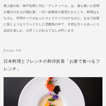
異人館の街・神戸北野に佇む「アンクィール」は、落ち着いた空間
が魅力の大人の隠れ家。一日一組限定の貸切だからこそ、時間はも
ちろん、空間すべてがおふたりとゲストだけのものに。まるで自邸
に招くようなリラックスした雰囲気の中で、大切な方々とゆっくり
会話を楽しむ、心尽くしのおもてなしが叶います。
Point 02
日本料理とフレンチの和洋折衷「お箸で食べるフ
レンチ」