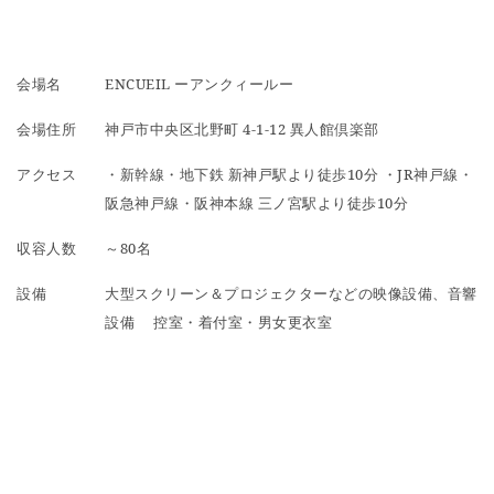
会場名
ENCUEIL ーアンクィールー
会場住所
神戸市中央区北野町 4-1-12 異人館倶楽部
アクセス
・新幹線・地下鉄 新神戸駅より徒歩10分 ・JR神戸線・
阪急神戸線・阪神本線 三ノ宮駅より徒歩10分
収容人数
～80名
設備
大型スクリーン＆プロジェクターなどの映像設備、音響
設備 控室・着付室・男女更衣室