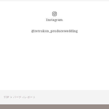
Instagram
@retrokon_producewedding
TOP
パーティレポート