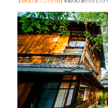
【
北野異人館 シュウエケ邸
】本物の異人館だけがもつク