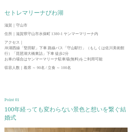
セトレマリーナびわ湖
滋賀｜
守山市
住所｜
滋賀県守山市水保町 1380-1 ヤンマーマリーナ内
アクセス｜
JR湖西線「堅田駅」下車 路線バス「守山駅行」（もしくは佐川美術館
行）「琵琶湖大橋東詰」下車 徒歩2分
お車の場合はヤンマーマリーナ駐車場(無料)をご利用可能
収容人数｜
着席 ～ 90名 / 立食 ～ 100名
Point 01
100年経っても変わらない景色と想いを繋ぐ結
婚式