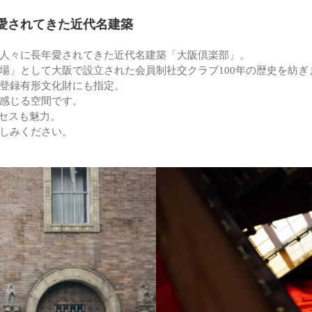
愛されてきた近代名建築
人々に長年愛されてきた近代名建築「大阪倶楽部」。
場」として大阪で設立された会員制社交クラブ100年の歴史を紡ぎ
登録有形文化財にも指定。
感じる空間です。
クセスも魅力。
しみください。