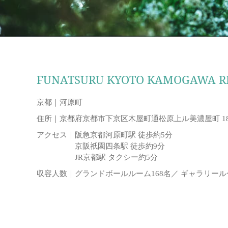
FUNATSURU KYOTO KAMOGAWA R
京都｜
河原町
住所｜
京都府京都市下京区木屋町通松原上ル美濃屋町 18
アクセス｜
阪急京都河原町駅 徒歩約5分
京阪祇園四条駅 徒歩約9分
JR京都駅 タクシー約5分
収容人数｜
グランドボールルーム168名／ ギャラリールー