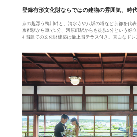
登録有形文化財ならではの建物の雰囲気、時
京の趣漂う鴨川畔と、清水寺や八坂の塔など京都を代表
京都駅から車で5分、河原町駅からも徒歩5分という好
4 階建ての文化財建築は最上階テラス付き。真白なド