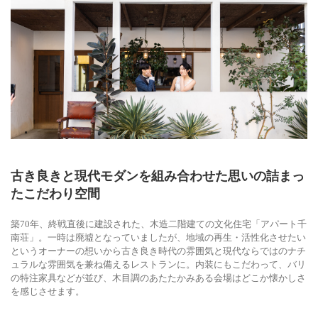
古き良きと現代モダンを組み合わせた思いの詰まっ
たこだわり空間
築70年、終戦直後に建設された、木造二階建ての文化住宅「アパート千
南荘」。一時は廃墟となっていましたが、地域の再生・活性化させたい
というオーナーの想いから古き良き時代の雰囲気と現代ならではのナチ
ュラルな雰囲気を兼ね備えるレストランに。内装にもこだわって、バリ
の特注家具などが並び、木目調のあたたかみある会場はどこか懐かしさ
を感じさせます。