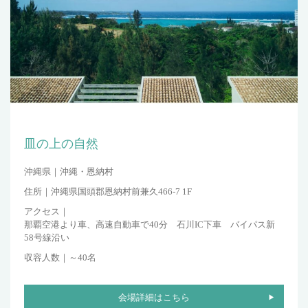
皿の上の自然
沖縄県｜
沖縄・恩納村
住所｜
沖縄県国頭郡恩納村前兼久466-7 1F
アクセス｜
那覇空港より車、高速自動車で40分 石川IC下車 バイパス新
58号線沿い
収容人数｜
～40名
会場詳細はこちら